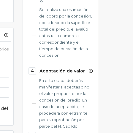
alarm
Se realiza una estimación
del cobro por la concesión,
considerando la superficie
total del predio, el avalúo
arrow_circle_up
catastral o comercial
correspondiente y el
tiempo de duración de la
orios
concesión.
4
Aceptación de valor
arrow_circle_up
En esta etapa deberás
manifestar si aceptas o no
el valor propuesto por la
concesión del predio. En
caso de aceptación, se
 del
procederá con el trámite
para su aprobación por
parte del H. Cabildo.