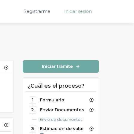
Registrarme
Iniciar sesión
Iniciar trámite
arrow_forward
arrow_circle_up
¿Cuál es el proceso?
1
Formulario
arrow_circle_up
2
Enviar Documentos
arrow_circle_up
Envío de documentos
arrow_circle_up
3
Estimación de valor
arrow_circle_up