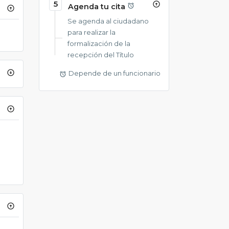
5
arrow_circle_up
Agenda tu cita
alarm
arrow_circle_up
Se agenda al ciudadano
para realizar la
formalización de la
recepción del Título
arrow_circle_down
Depende de un funcionario
alarm
arrow_circle_up
arrow_circle_up