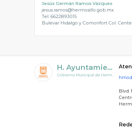
Jesús Germán Ramos Vázques
jesus.ramos@hermosillo.gob.mx
Tel: 6622893015
Bulevar Hidalgo y Comonfort Col. Centen
H. Ayuntamiento de Hermosillo
Aten
Gobierno Municipal de Hermosillo
hmodi
Blvd.
Centr
Hermo
Rede